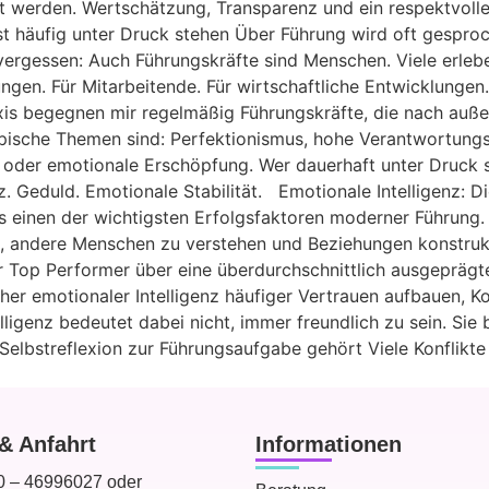
t werden. Wertschätzung, Transparenz und ein respektvoll
häufig unter Druck stehen Über Führung wird oft gesproche
 vergessen: Auch Führungskräfte sind Menschen. Viele erleb
gen. Für Mitarbeitende. Für wirtschaftliche Entwicklungen. 
axis begegnen mir regelmäßig Führungskräfte, die nach auße
ische Themen sind: Perfektionismus, hohe Verantwortungs
 oder emotionale Erschöpfung. Wer dauerhaft unter Druck st
z. Geduld. Emotionale Stabilität. Emotionale Intelligenz:
s einen der wichtigsten Erfolgsfaktoren moderner Führung. 
, andere Menschen zu verstehen und Beziehungen konstrukt
 Top Performer über eine überdurchschnittlich ausgeprägte
r emotionaler Intelligenz häufiger Vertrauen aufbauen, Kon
ligenz bedeutet dabei nicht, immer freundlich zu sein. Sie 
Selbstreflexion zur Führungsaufgabe gehört Viele Konflikt
& Anfahrt
Informationen
 – 46996027 oder