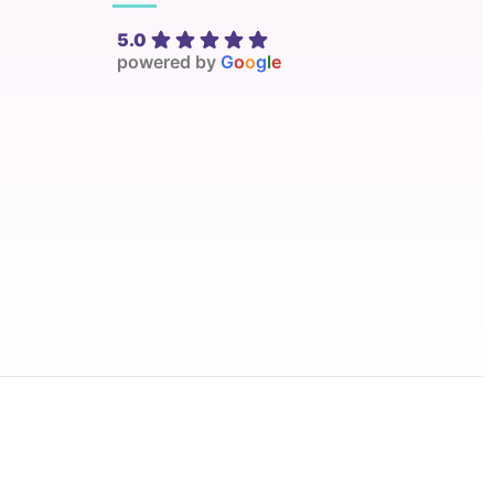
5.0
powered by
G
o
o
g
l
e