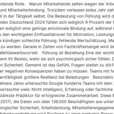
eidende Rolle. Warum Mitarbeitende selten wegen der Arbe
 und Mitarbeiterbindung. Trotzdem verlassen jedes Jahr zahl
ht in der Tätigkeit selbst. Die Bedeutung von Führung wird d
dex Deutschland 2024 fühlen sich lediglich 9 Prozent der B
 lediglich eine geringe emotionale Bindung auf, während e
u den wichtigsten Einflussfaktoren für Motivation, Leistung
ie kündigen schlechte Führung. Fehlende Wertschätzung. 
zu werden. Gerade in Zeiten von Fachkräftemangel wird deu
r Wettbewerbsvorteil. Führung ist Beziehung Eine der wich
dann ihr Bestes, wenn sie sich psychologisch sicher fühle
n Sicherheit. Gemeint ist das Gefühl, Fragen stellen zu dü
der negativen Konsequenzen haben zu müssen. Teams mit ho
rnfähigkeit größere Resilienz bei Belastungen Besonders 
 mehrere Jahre untersuchte Google hunderte Teams mit de
berraschte viele: Nicht Intelligenz, Erfahrung oder fachlic
stärkste Prädiktor für erfolgreiche Zusammenarbeit. Diese
 (2017), die Daten von über 136.000 Beschäftigten aus unte
gischer Sicherheit, Arbeitsleistung, Mitarbeiterengagemen
beitsverdichtung wird Resilienz zu einer zentralen Ressou