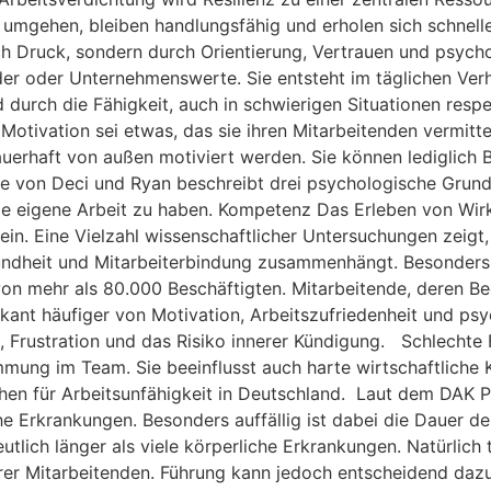
r umgehen, bleiben handlungsfähig und erholen sich schnel
ch Druck, sondern durch Orientierung, Vertrauen und psych
ilder oder Unternehmenswerte. Sie entsteht im täglichen Ve
 durch die Fähigkeit, auch in schwierigen Situationen respe
Motivation sei etwas, das sie ihren Mitarbeitenden vermitte
uerhaft von außen motiviert werden. Sie können lediglich 
 von Deci und Ryan beschreibt drei psychologische Grundbe
 die eigene Arbeit zu haben. Kompetenz Das Erleben von Wi
ein. Eine Vielzahl wissenschaftlicher Untersuchungen zeigt,
sundheit und Mitarbeiterbindung zusammenhängt. Besonders 
on mehr als 80.000 Beschäftigten. Mitarbeitende, deren 
ifikant häufiger von Motivation, Arbeitszufriedenheit und 
ss, Frustration und das Risiko innerer Kündigung. Schlecht
immung im Team. Sie beeinflusst auch harte wirtschaftlich
hen für Arbeitsunfähigkeit in Deutschland. Laut dem DAK P
e Erkrankungen. Besonders auffällig ist dabei die Dauer de
lich länger als viele körperliche Erkrankungen. Natürlich t
rer Mitarbeitenden. Führung kann jedoch entscheidend dazu