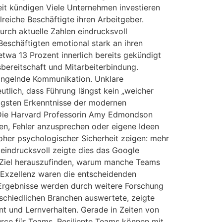
it kündigen Viele Unternehmen investieren
reiche Beschäftigte ihren Arbeitgeber.
urch aktuelle Zahlen eindrucksvoll
eschäftigten emotional stark an ihren
twa 13 Prozent innerlich bereits gekündigt
sbereitschaft und Mitarbeiterbindung.
Mangelnde Kommunikation. Unklare
tlich, dass Führung längst kein „weicher
tigsten Erkenntnisse der modernen
n. Die Harvard Professorin Amy Edmondson
rfen, Fehler anzusprechen oder eigene Ideen
her psychologischer Sicherheit zeigen: mehr
eindrucksvoll zeigte dies das Google
m Ziel herauszufinden, warum manche Teams
he Exzellenz waren die entscheidenden
 Ergebnisse werden durch weitere Forschung
rschiedlichen Branchen auswertete, zeigte
t und Lernverhalten. Gerade in Zeiten von
rce für Teams. Resiliente Teams können mit