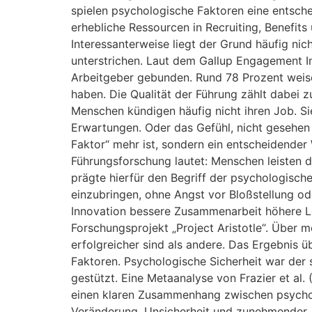
spielen psychologische Faktoren eine entsch
erhebliche Ressourcen in Recruiting, Benefits
Interessanterweise liegt der Grund häufig nic
unterstrichen. Laut dem Gallup Engagement In
Arbeitgeber gebunden. Rund 78 Prozent weisen
haben. Die Qualität der Führung zählt dabei z
Menschen kündigen häufig nicht ihren Job. S
Erwartungen. Oder das Gefühl, nicht gesehen 
Faktor“ mehr ist, sondern ein entscheidende
Führungsforschung lautet: Menschen leisten 
prägte hierfür den Begriff der psychologische
einzubringen, ohne Angst vor Bloßstellung o
Innovation bessere Zusammenarbeit höhere Le
Forschungsprojekt „Project Aristotle“. Über
erfolgreicher sind als andere. Das Ergebnis ü
Faktoren. Psychologische Sicherheit war der 
gestützt. Eine Metaanalyse von Frazier et al.
einen klaren Zusammenhang zwischen psycholo
Veränderung, Unsicherheit und zunehmender Ar